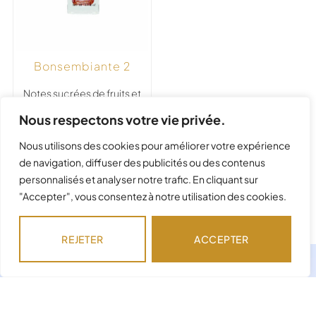
Bonsembiante 2
Notes sucrées de fruits et
de pistaches.
Nous respectons votre vie privée.
17,50
€
–
23,50
€
Nous utilisons des cookies pour améliorer votre expérience
de navigation, diffuser des publicités ou des contenus
personnalisés et analyser notre trafic. En cliquant sur
"Accepter", vous consentez à notre utilisation des cookies.
Précédent
1
2
Suivant
REJETER
ACCEPTER