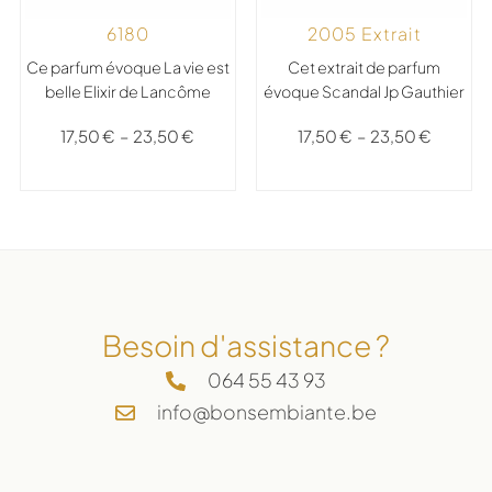
2005 Extrait
6180
Cet extrait de parfum
Ce parfum évoque La vie est
évoque Scandal Jp Gauthier
belle Elixir de Lancôme
17,50
€
–
23,50
€
17,50
€
–
23,50
€
Besoin d'assistance ?
064 55 43 93
info@bonsembiante.be