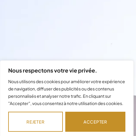
Nous respectons votre vie privée.
Nous utilisons des cookies pour améliorer votre expérience
de navigation, diffuser des publicités ou des contenus
personnalisés et analyser notre trafic. En cliquant sur
"Accepter", vous consentez à notre utilisation des cookies.
Besoin d'assistance avec votre
commande ?
REJETER
ACCEPTER
Notre équipe est disponible pour répondre à