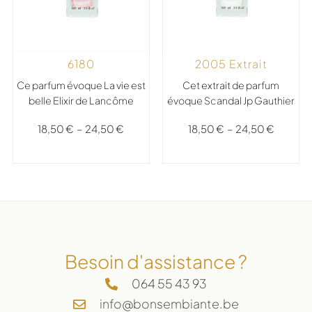
2005 Extrait
6180
Cet extrait de parfum
Ce parfum évoque La vie est
évoque Scandal Jp Gauthier
belle Elixir de Lancôme
18,50
€
–
24,50
€
18,50
€
–
24,50
€
Besoin d'assistance ?
064 55 43 93
info@bonsembiante.be