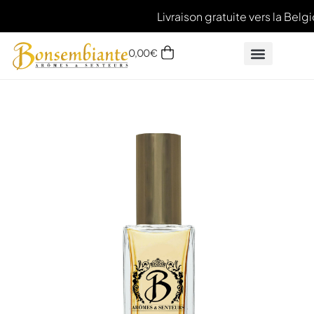
Livraison gratuite vers la Belg
0,00
€