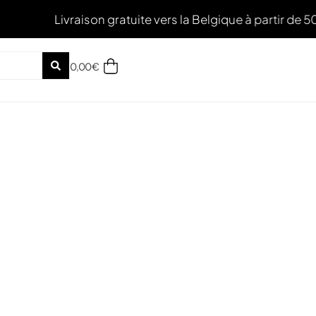
vraison gratuite vers la Belgique à partir de 50€ d'acha
0,00
€