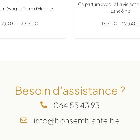
Ce parfum évoque La vie est bel
um évoque Terre d’Hermes
Lancôme
17,50
€
–
23,50
€
17,50
€
–
23,50
€
Besoin d'assistance ?
064 55 43 93
info@bonsembiante.be