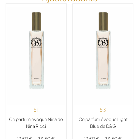
51
53
Ce parfum évoque Nina de
Ce parfum évoque Light
Nina Ricci
Blue de D&G
17,50
€
–
23,50
€
17,50
€
–
23,50
€