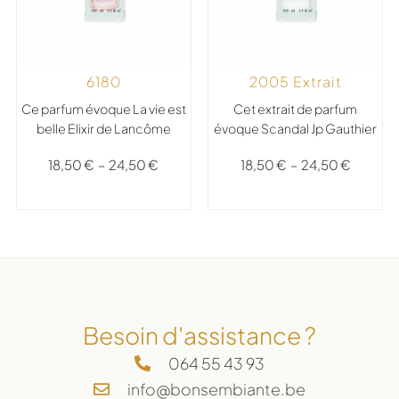
2005 Extrait
6180
Cet extrait de parfum
Ce parfum évoque La vie est
évoque Scandal Jp Gauthier
belle Elixir de Lancôme
18,50
€
–
24,50
€
18,50
€
–
24,50
€
Besoin d'assistance ?
064 55 43 93
info@bonsembiante.be