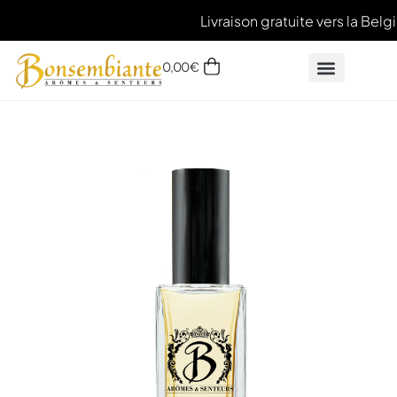
Livraison gratuite vers la Belg
0,00
€