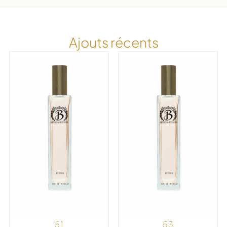
Ajouts récents
51
53