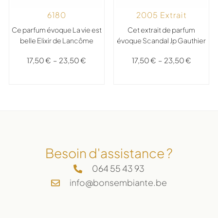
2005 Extrait
6180
Cet extrait de parfum
Ce parfum évoque La vie est
évoque Scandal Jp Gauthier
belle Elixir de Lancôme
17,50
€
–
23,50
€
17,50
€
–
23,50
€
Besoin d'assistance ?
064 55 43 93
info@bonsembiante.be