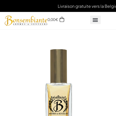
Livraison gratuite vers la Belg
0,00
€