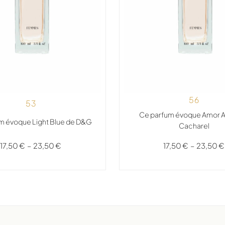
56
53
Ce parfum évoque Amor 
m évoque Light Blue de D&G
Cacharel
17,50
€
–
23,50
€
17,50
€
–
23,50
€