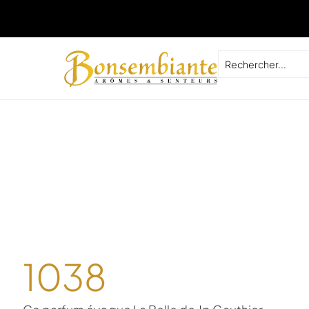
Livr
1038