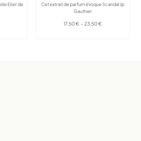
Cet extrait de parfum évoque Scandal Jp
le Elixir de
Gauthier
17,50
€
–
23,50
€