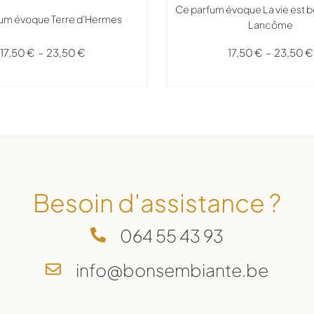
Ce parfum évoque La vie est bel
um évoque Terre d’Hermes
Lancôme
17,50
€
–
23,50
€
17,50
€
–
23,50
€
Besoin d'assistance ?
064 55 43 93
info@bonsembiante.be