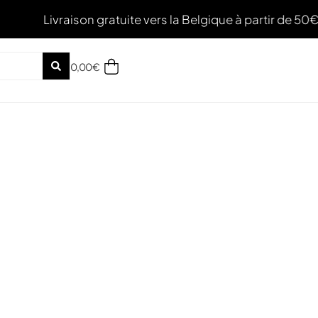
aison gratuite vers la Belgique à partir de 50€ d'achat 
0,00
€