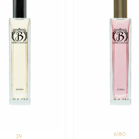
6180
39