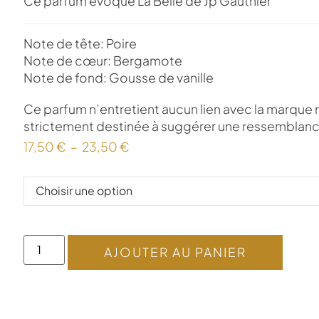
Ce parfum évoque La Belle de Jp Gauthier
Note de tête: Poire
Note de cœur: Bergamote
Note de fond: Gousse de vanille
Ce parfum n’entretient aucun lien avec la marque
strictement destinée à suggérer une ressemblance
17,50
€
–
23,50
€
AJOUTER AU PANIER