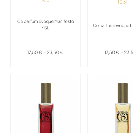
1031
Ce parfum évoque Manifesto
Ce parfum évoque L
YSL
17,50
€
–
23,
17,50
€
–
23,50
€