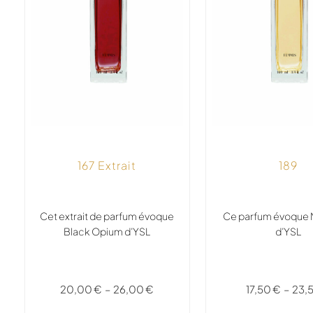
167 Extrait
189
Cet extrait de parfum évoque
Ce parfum évoque 
Black Opium d’YSL
d’YSL
20,00
€
–
26,00
€
17,50
€
–
23,