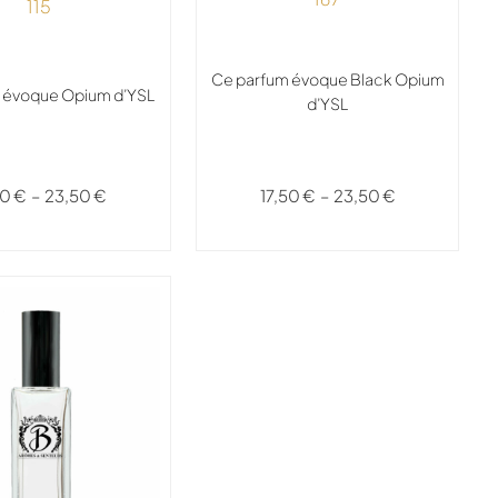
115
Ce parfum évoque Black Opium
 évoque Opium d’YSL
d’YSL
50
€
–
23,50
€
17,50
€
–
23,50
€