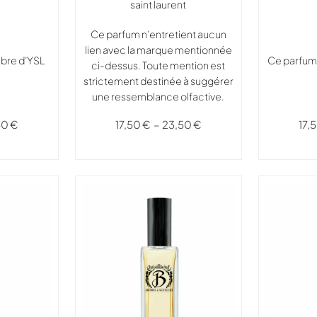
saint laurent
Ce parfum n’entretient aucun
lien avec la marque mentionnée
ibre d’YSL
Ce parfum
ci-dessus. Toute mention est
strictement destinée à suggérer
une ressemblance olfactive.
50
€
17,
17,50
€
–
23,50
€