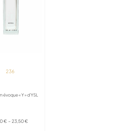
236
m évoque « Y » d’YSL
50
€
–
23,50
€