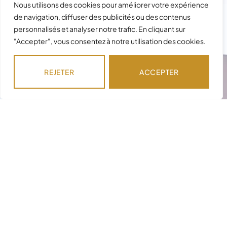
Nous utilisons des cookies pour améliorer votre expérience
de navigation, diffuser des publicités ou des contenus
personnalisés et analyser notre trafic. En cliquant sur
"Accepter", vous consentez à notre utilisation des cookies.
REJETER
ACCEPTER
Besoin d'assistance avec votre
commande ?
Notre équipe est disponible pour répondre à
vos questions !
NOUS CONTACTER