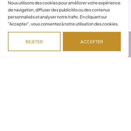
Nous utilisons des cookies pour améliorer votre expérience
de navigation, diffuser des publicités ou des contenus
personnalisés et analyser notre trafic. En cliquant sur
"Accepter", vous consentez à notre utilisation des cookies.
REJETER
ACCEPTER
Besoin d'assistance avec votre
commande ?
Notre équipe est disponible pour répondre à
vos questions !
NOUS CONTACTER