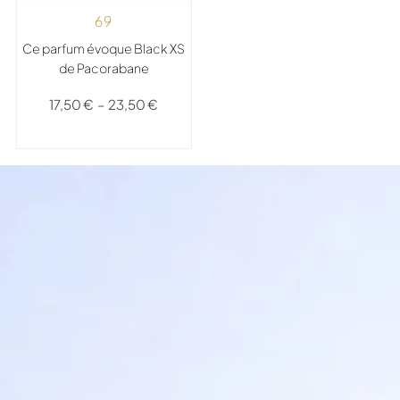
69
Ce parfum évoque Black XS
de Pacorabane
17,50
€
–
23,50
€