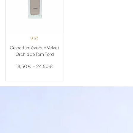
910
Ce parfum évoque Velvet
Orchid de Tom Ford
18,50
€
–
24,50
€