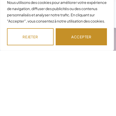
Nous utilisons des cookies pour améliorer votre expérience
de navigation, diffuser des publicités ou des contenus
personnalisés et analyser notre trafic. En cliquant sur
"Accepter", vous consentez à notre utilisation des cookies.
REJETER
ACCEPTER
Besoin d'assistance avec votre
commande ?
Notre équipe est disponible pour répondre à
vos questions !
NOUS CONTACTER