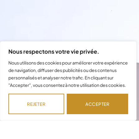
Nous respectons votre vie privée.
Nous utilisons des cookies pour améliorer votre expérience
de navigation, diffuser des publicités ou des contenus
Besoin d'assistance avec votre
personnalisés et analyser notre trafic. En cliquant sur
"Accepter", vous consentez à notre utilisation des cookies.
commande ?
Notre équipe est disponible pour répondre à
REJETER
ACCEPTER
vos questions !
NOUS CONTACTER