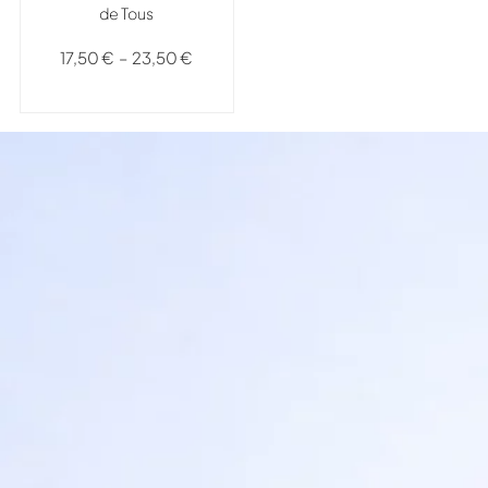
de Tous
17,50
€
–
23,50
€