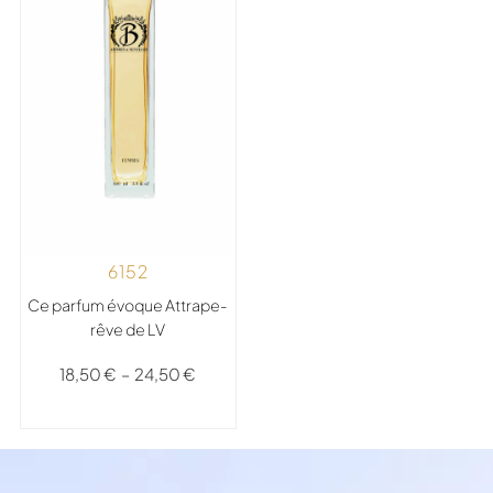
6152
Ce parfum évoque Attrape-
rêve de LV
18,50
€
–
24,50
€