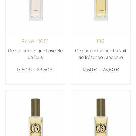
Privé : 1051
182
Ce parfum évoque Love Me
Ce parfum évoque La Nuit
de Tous
de Trésor de Lancôme
17,50
€
–
23,50
€
17,50
€
–
23,50
€