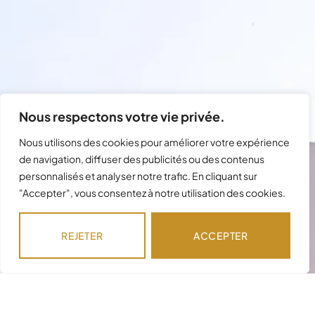
Nous respectons votre vie privée.
Nous utilisons des cookies pour améliorer votre expérience
de navigation, diffuser des publicités ou des contenus
Besoin d'assistance avec votre
personnalisés et analyser notre trafic. En cliquant sur
"Accepter", vous consentez à notre utilisation des cookies.
commande ?
Notre équipe est disponible pour répondre à
REJETER
ACCEPTER
vos questions !
NOUS CONTACTER