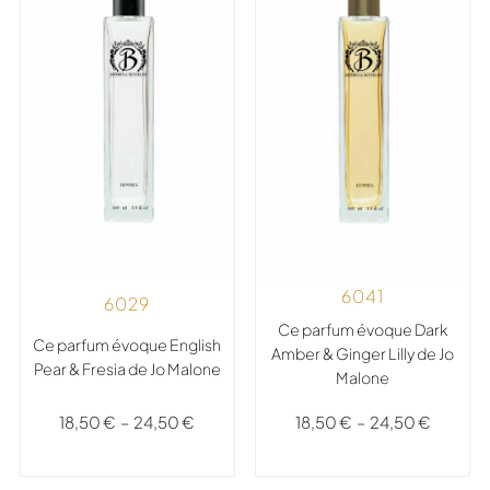
6041
6029
Ce parfum évoque Dark
Ce parfum évoque English
Amber & Ginger Lilly de Jo
Pear & Fresia de Jo Malone
Malone
18,50
€
–
24,50
€
18,50
€
–
24,50
€