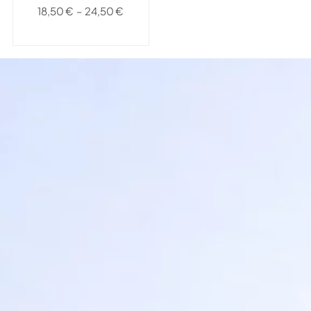
18,50
€
–
24,50
€