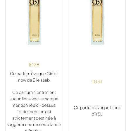
1028
Ce parfum évoque Girl of
now de Elie saab
1031
Ce parfum n’entretient
aucun lien avec la marque
mentionnée ci-dessus.
Ce parfum évoque Libre
Toute mention est
d’YSL
strictement destinée à
suggérer une ressemblance
olfactive.