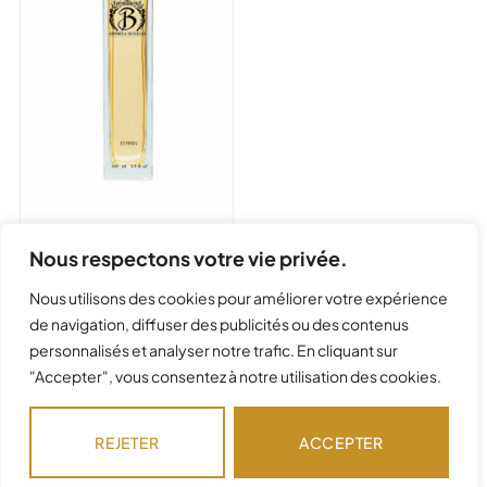
Nous respectons votre vie privée.
Nous utilisons des cookies pour améliorer votre expérience
125
de navigation, diffuser des publicités ou des contenus
personnalisés et analyser notre trafic. En cliquant sur
"Accepter", vous consentez à notre utilisation des cookies.
Ce parfum évoque Jasmin
noir de Bvlgari
REJETER
ACCEPTER