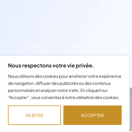
Nous respectons votre vie privée.
Nous utilisons des cookies pour améliorer votre expérience
de navigation, diffuser des publicités ou des contenus
personnalisés et analyser notre trafic. En cliquant sur
"Accepter", vous consentez à notre utilisation des cookies.
Besoin d'assistance avec votre
commande ?
REJETER
ACCEPTER
Notre équipe est disponible pour répondre à
vos questions !