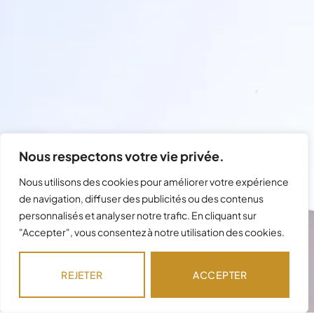
Nous respectons votre vie privée.
Nous utilisons des cookies pour améliorer votre expérience
de navigation, diffuser des publicités ou des contenus
personnalisés et analyser notre trafic. En cliquant sur
"Accepter", vous consentez à notre utilisation des cookies.
Besoin d'assistance avec votre
commande ?
REJETER
ACCEPTER
Notre équipe est disponible pour répondre à
vos questions !