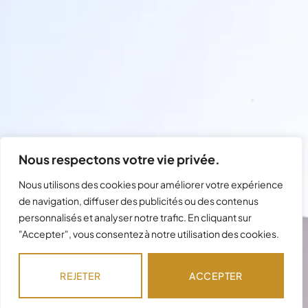
Nous respectons votre vie privée.
Nous utilisons des cookies pour améliorer votre expérience
de navigation, diffuser des publicités ou des contenus
personnalisés et analyser notre trafic. En cliquant sur
"Accepter", vous consentez à notre utilisation des cookies.
Besoin d'assistance avec votre
commande ?
REJETER
ACCEPTER
Notre équipe est disponible pour répondre à