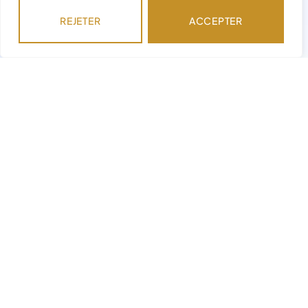
REJETER
ACCEPTER
Besoin d'assistance avec votre
commande ?