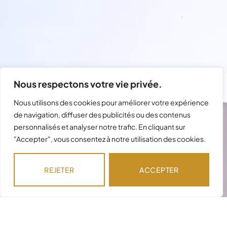
Nous respectons votre vie privée.
Nous utilisons des cookies pour améliorer votre expérience
de navigation, diffuser des publicités ou des contenus
Besoin d'assistance avec votre
personnalisés et analyser notre trafic. En cliquant sur
"Accepter", vous consentez à notre utilisation des cookies.
commande ?
Notre équipe est disponible pour répondre à
REJETER
ACCEPTER
vos questions !
NOUS CONTACTER