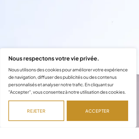
Nous respectons votre vie privée.
Nous utilisons des cookies pour améliorer votre expérience
de navigation, diffuser des publicités ou des contenus
personnalisés et analyser notre trafic. En cliquant sur
Besoin d'assistance avec votre
"Accepter", vous consentez à notre utilisation des cookies.
commande ?
Notre équipe est disponible pour répondre à
REJETER
ACCEPTER
vos questions !
NOUS CONTACTER