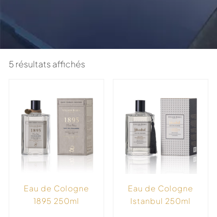
5 résultats affichés
Eau de Cologne
Eau de Cologne
1895 250ml
Istanbul 250ml