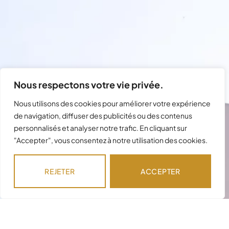
Nous respectons votre vie privée.
Nous utilisons des cookies pour améliorer votre expérience
de navigation, diffuser des publicités ou des contenus
Besoin d'assistance avec votre
personnalisés et analyser notre trafic. En cliquant sur
"Accepter", vous consentez à notre utilisation des cookies.
commande ?
Notre équipe est disponible pour répondre à
REJETER
ACCEPTER
vos questions !
NOUS CONTACTER