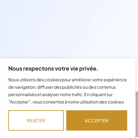
Nous respectons votre vie privée.
Nous utilisons des cookies pour améliorer votre expérience
de navigation, diffuser des publicités ou des contenus
personnalisés et analyser notre trafic. En cliquant sur
"Accepter", vous consentez à notre utilisation des cookies.
Besoin d'assistance avec votre
commande ?
REJETER
ACCEPTER
Notre équipe est disponible pour répondre à
vos questions !