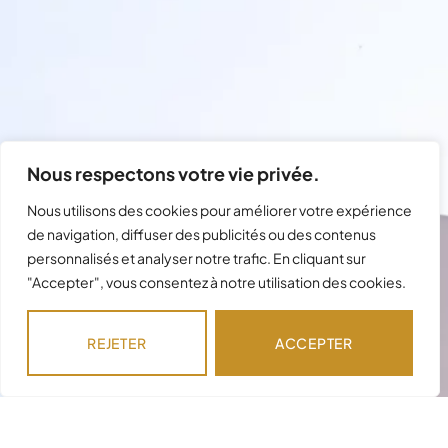
Nous respectons votre vie privée.
Nous utilisons des cookies pour améliorer votre expérience
de navigation, diffuser des publicités ou des contenus
personnalisés et analyser notre trafic. En cliquant sur
Besoin d'assistance avec votre
"Accepter", vous consentez à notre utilisation des cookies.
commande ?
Notre équipe est disponible pour répondre à
REJETER
ACCEPTER
vos questions !
NOUS CONTACTER